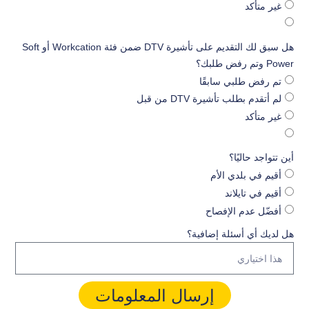
غير متأكد
هل سبق لك التقديم على تأشيرة DTV ضمن فئة Workcation أو Soft
Power وتم رفض طلبك؟
تم رفض طلبي سابقًا
لم أتقدم بطلب تأشيرة DTV من قبل
غير متأكد
أين تتواجد حاليًا؟
أقيم في بلدي الأم
أقيم في تايلاند
أفضّل عدم الإفصاح
هل لديك أي أسئلة إضافية؟
إرسال المعلومات