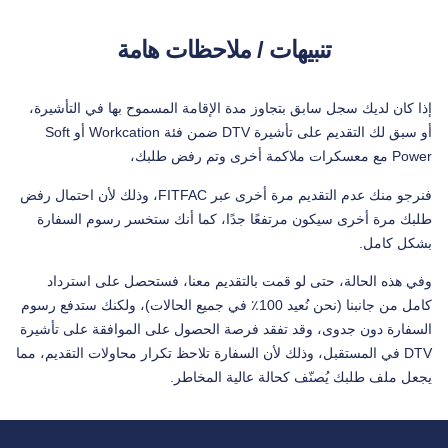
تنبيهات / ملاحظات هامة
إذا كان لديك سجل سابق بتجاوز مدة الإقامة المسموح بها في التأشيرة،
أو سبق لك التقديم على تأشيرة DTV ضمن فئة Workcation أو Soft
Power مع معسكرات ملاكمة أخرى وتم رفض طلبك،
فنرجو منك عدم التقديم مرة أخرى عبر FITFAC، وذلك لأن احتمال رفض
طلبك مرة أخرى سيكون مرتفعًا جدًا، كما أنك ستخسر رسوم السفارة
بشكل كامل.
وفي هذه الحالة، حتى لو قمت بالتقديم معنا، فستحصل على استرداد
كامل من جانبنا (نحن نُعيد 100٪ في جميع الحالات)، ولكنك ستدفع رسوم
السفارة دون جدوى، وقد تفقد فرصة الحصول على الموافقة على تأشيرة
DTV في المستقبل، وذلك لأن السفارة تلاحظ تكرار محاولات التقديم، مما
يجعل ملف طلبك يُصنّف كحالة عالية المخاطر.