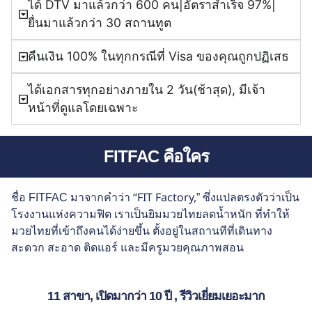
ได้ DTV มาแล้วกว่า 600 คน|อัตราสำเร็จ 97%|
ยื่นมาแล้วกว่า 30 สถานทูต
คืนเงิน 100% ในทุกกรณีที่ Visa ของคุณถูกปฏิเสธ
ได้เอกสารทุกอย่างภายใน 2 วัน(ช้าสุด), มีเจ้า
หน้าที่ดูแลโดยเฉพาะ
FITFAC คือใคร
“FIT Factory,
ชื่อ FITFAC มาจากคำว่า
” ซึ่งแปลตรงตัวว่าเป็น
โรงงานแห่งความฟิต เราเป็นยิมมวยไทยลดน้ำหนัก ที่ทำให้
มวยไทยที่เข้าถึงคนได้ง่ายขึ้น ตั้งอยู่ในสถานทีที่เดินทาง
สะดวก สะอาด ติดแอร์ และมีครูมวยคุณภาพสอน
11 สาขา, เปิดมากว่า 10 ปี , รีวิวเยี่ยมเยอะมาก