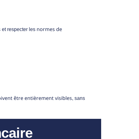
s
normes de
et respecter les
ivent être entièrement visibles
, sans
caire