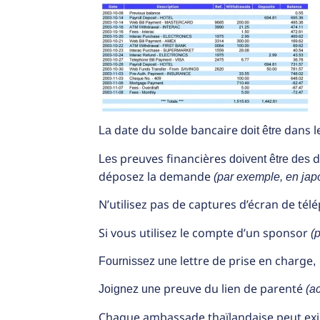
date du solde bancaire
dans l
La
doit être
preuves financières
d
Les
doivent être des
déposez la demande
(par exemple, en jap
N’utilisez pas de captures d’écran de tél
Si vous utilisez le compte d’un sponsor
(
lettre de prise en charge
Fournissez une
,
preuve du lien de parenté
Joignez une
(a
Chaque ambassade thaïlandaise peut exi