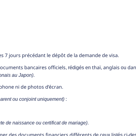
es 7 jours précédant le dépôt de la demande de visa
.
ocuments bancaires officiels
thaï
anglais
dan
, rédigés en
,
ou
onais au Japon)
.
éphone ni de photos d’écran
.
parent ou conjoint uniquement)
:
cte de naissance ou certificat de mariage)
.
ger des documents financiers différents
de ceux listés ci-de