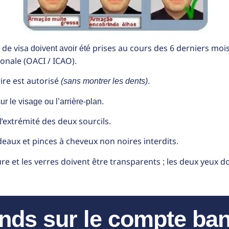
de visa
prises au cours des 6 derniers moi
doivent avoir été
tionale (OACI / ICAO)
.
ire est autorisé
(sans montrer les dents)
.
ur le visage ou l’arrière-plan.
l’extrémité des deux sourcils
.
deaux et pinces à cheveux non noires interdits
.
e et les verres doivent être transparents
les deux yeux do
;
onds sur le compte ban